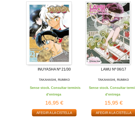
INUYASHA Nº 21/30
LAMU Nº 06/17
TAKAHASHI, RUMIKO
TAKAHASHI, RUMIKO
Sense stock. Consultar terminis
Sense stock. Consultar termi
d'entrega
d'entrega
16,95 €
15,95 €
AFEGIR A LA CISTELLA
AFEGIR A LA CISTELLA