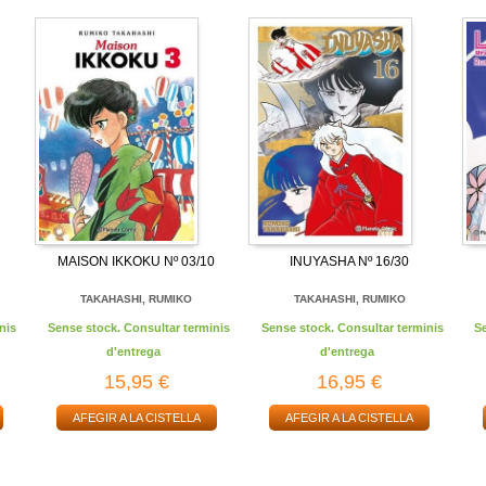
MAISON IKKOKU Nº 03/10
INUYASHA Nº 16/30
TAKAHASHI, RUMIKO
TAKAHASHI, RUMIKO
nis
Sense stock. Consultar terminis
Sense stock. Consultar terminis
S
d'entrega
d'entrega
15,95 €
16,95 €
AFEGIR A LA CISTELLA
AFEGIR A LA CISTELLA