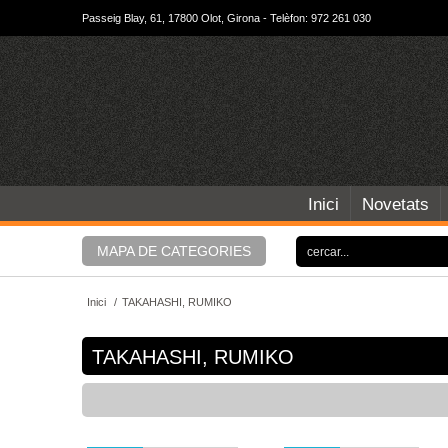
Passeig Blay, 61, 17800 Olot, Girona - Telèfon: 972 261 030
Inici
Novetats
MAPA DE CATEGORIES
Inici
/
TAKAHASHI, RUMIKO
TAKAHASHI, RUMIKO