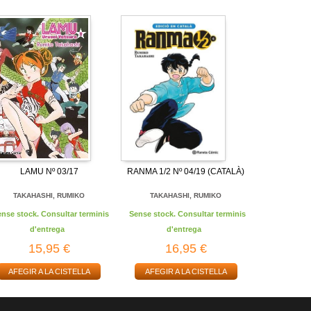
LAMU Nº 03/17
RANMA 1/2 Nº 04/19 (CATALÀ)
TAKAHASHI, RUMIKO
TAKAHASHI, RUMIKO
ense stock. Consultar terminis
Sense stock. Consultar terminis
d'entrega
d'entrega
15,95 €
16,95 €
AFEGIR A LA CISTELLA
AFEGIR A LA CISTELLA