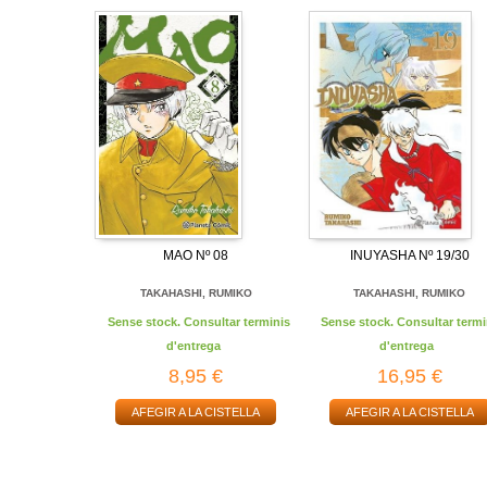
MAO Nº 08
INUYASHA Nº 19/30
TAKAHASHI, RUMIKO
TAKAHASHI, RUMIKO
Sense stock. Consultar terminis
Sense stock. Consultar termi
d'entrega
d'entrega
8,95 €
16,95 €
AFEGIR A LA CISTELLA
AFEGIR A LA CISTELLA