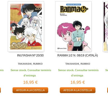
INUYASHA Nº 20/30
RANMA 1/2 N. 08/19 (CATALÀ)
TAKAHASHI, RUMIKO
TAKAHASHI, RUMIKO
nis
Sense stock. Consultar terminis
Sense stock. Consultar terminis
S
d'entrega
d'entrega
16,95 €
16,95 €
AFEGIR A LA CISTELLA
AFEGIR A LA CISTELLA