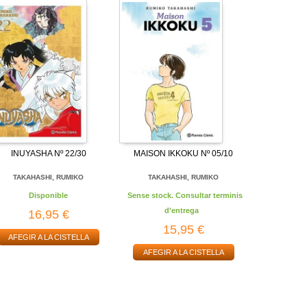
INUYASHA Nº 22/30
MAISON IKKOKU Nº 05/10
TAKAHASHI, RUMIKO
TAKAHASHI, RUMIKO
Disponible
Sense stock. Consultar terminis
d'entrega
16,95 €
15,95 €
AFEGIR A LA CISTELLA
AFEGIR A LA CISTELLA