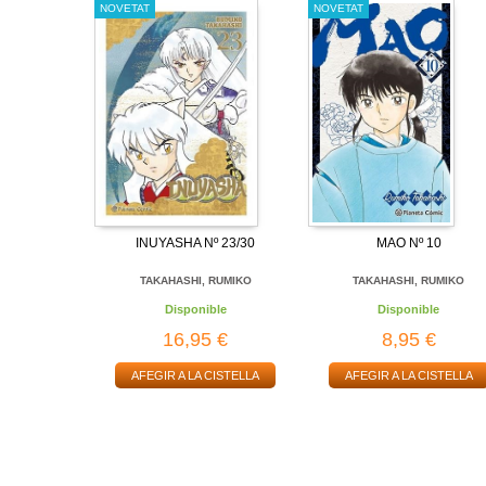
NOVETAT
NOVETAT
INUYASHA Nº 23/30
MAO Nº 10
TAKAHASHI, RUMIKO
TAKAHASHI, RUMIKO
Disponible
Disponible
16,95 €
8,95 €
AFEGIR A LA CISTELLA
AFEGIR A LA CISTELLA