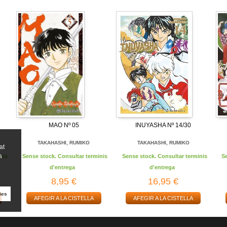
MAO Nº 05
INUYASHA Nº 14/30
TAKAHASHI, RUMIKO
TAKAHASHI, RUMIKO
at
a
nis
Sense stock. Consultar terminis
Sense stock. Consultar terminis
S
d'entrega
d'entrega
8,95 €
16,95 €
ies
AFEGIR A LA CISTELLA
AFEGIR A LA CISTELLA