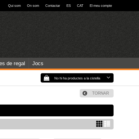
Qui som
On som
Contactar
ES
CAT
El meu compte
les de regal
Jocs
No hi ha productes a la cistella
TORNAR