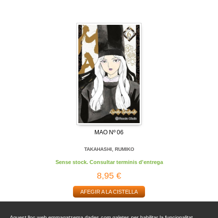
MAO Nº 06
TAKAHASHI, RUMIKO
Sense stock. Consultar terminis d'entrega
8,95 €
AFEGIR A LA CISTELLA
Aquest lloc web emmagatzema dades com galetes per habilitar la funcionalitat