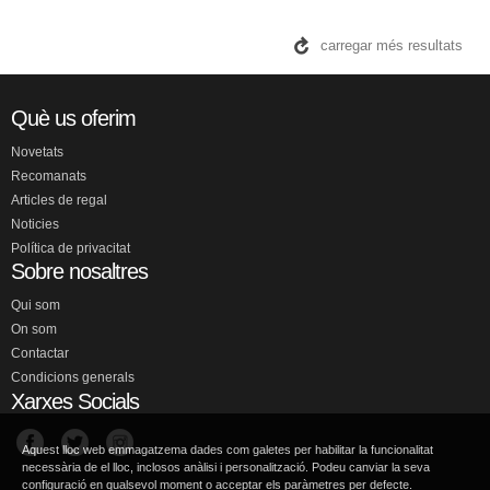
carregar més resultats
Què us oferim
Novetats
Recomanats
Articles de regal
Noticies
Política de privacitat
Sobre nosaltres
Qui som
On som
Contactar
Condicions generals
Xarxes Socials
Aquest lloc web emmagatzema dades com galetes per habilitar la funcionalitat
necessària de el lloc, inclosos anàlisi i personalització. Podeu canviar la seva
configuració en qualsevol moment o acceptar els paràmetres per defecte.