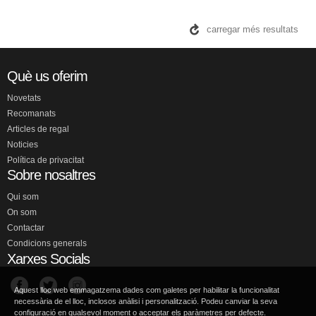
carregar més resultats
Què us oferim
Novetats
Recomanats
Articles de regal
Noticies
Política de privacitat
Sobre nosaltres
Qui som
On som
Contactar
Condicions generals
Xarxes Socials
Aquest lloc web emmagatzema dades com galetes per habilitar la funcionalitat
necessària de el lloc, inclosos anàlisi i personalització. Podeu canviar la seva
configuració en qualsevol moment o acceptar els paràmetres per defecte.