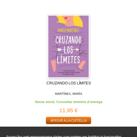
CRUZANDO LOS LÍMITES
MARTÍNEZ, MARÍA
Sense stock. Consultar terminis d'entrega
11,95 €
AFEGIR A LA CISTELLA
Aquest lloc web emmagatzema dades com galetes per habilitar la funcionalitat