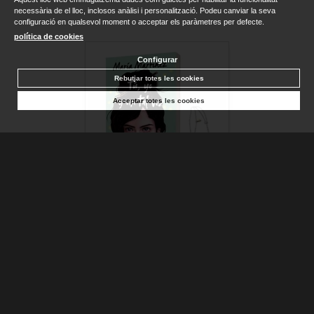
necessària de el lloc, inclosos anàlisi i personalització. Podeu canviar la seva
configuració en qualsevol moment o acceptar els paràmetres per defecte.
política de cookies
Configurar
Rebutjar totes les cookies
Acceptar totes les cookies
PACK TU YO Y UN TAL VEZ (+ COLLAR)
MARTINEZ, MARIA
Sense stock. Consultar terminis d'entrega
17,95 €
AFEGIR A LA CISTELLA