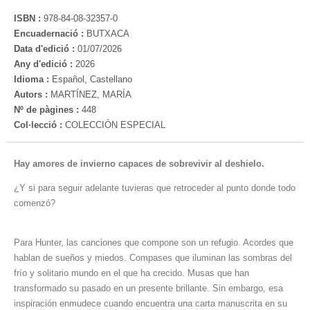
ISBN :
978-84-08-32357-0
Encuadernació :
BUTXACA
Data d'edició :
01/07/2026
Any d'edició :
2026
Idioma :
Español, Castellano
Autors :
MARTÍNEZ, MARÍA
Nº de pàgines :
448
Col·lecció :
COLECCIÓN ESPECIAL
Hay amores de invierno capaces de sobrevivir al deshielo.
¿Y si para seguir adelante tuvieras que retroceder al punto donde todo
comenzó?
Para Hunter, las canciones que compone son un refugio. Acordes que
hablan de sueños y miedos. Compases que iluminan las sombras del
frío y solitario mundo en el que ha crecido. Musas que han
transformado su pasado en un presente brillante. Sin embargo, esa
inspiración enmudece cuando encuentra una carta manuscrita en su