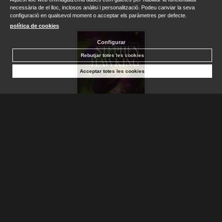
necessària de el lloc, inclosos anàlisi i personalització. Podeu canviar la seva
configuració en qualsevol moment o acceptar els paràmetres per defecte.
política de cookies
Configurar
Rebutjar totes les cookies
Acceptar totes les cookies
UNIVERSO EN UNA CÁSCARA DE NUEZ, EL
HAWKING, STEPHEN
Disponible
18,90 €
AFEGIR A LA CISTELLA