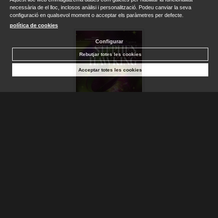
necessària de el lloc, inclosos anàlisi i personalització. Podeu canviar la seva
configuració en qualsevol moment o acceptar els paràmetres per defecte.
política de cookies
Configurar
Rebutjar totes les cookies
Acceptar totes les cookies
UNIVERSO EN UNA CÁSCARA DE NUEZ, EL
HAWKING, STEPHEN
Disponible
18,90 €
AFEGIR A LA CISTELLA