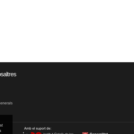
saltres
generals
at
a