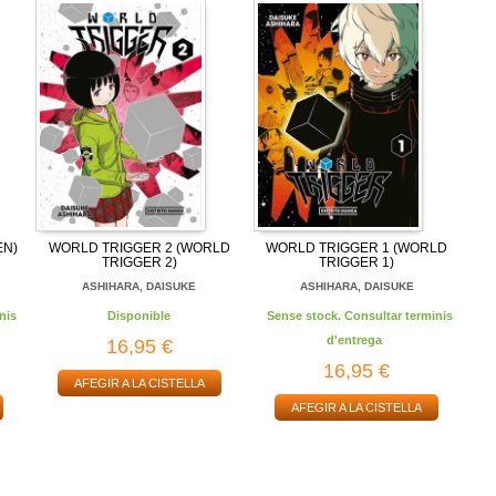
EN)
WORLD TRIGGER 2 (WORLD
WORLD TRIGGER 1 (WORLD
TRIGGER 2)
TRIGGER 1)
ASHIHARA, DAISUKE
ASHIHARA, DAISUKE
nis
Disponible
Sense stock. Consultar terminis
d'entrega
16,95 €
16,95 €
AFEGIR A LA CISTELLA
AFEGIR A LA CISTELLA