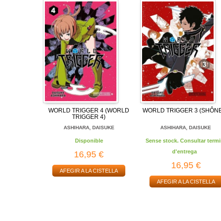
WORLD TRIGGER 4 (WORLD
WORLD TRIGGER 3 (SHÔN
TRIGGER 4)
ASHIHARA, DAISUKE
ASHIHARA, DAISUKE
Disponible
Sense stock. Consultar termi
d'entrega
16,95 €
16,95 €
AFEGIR A LA CISTELLA
AFEGIR A LA CISTELLA