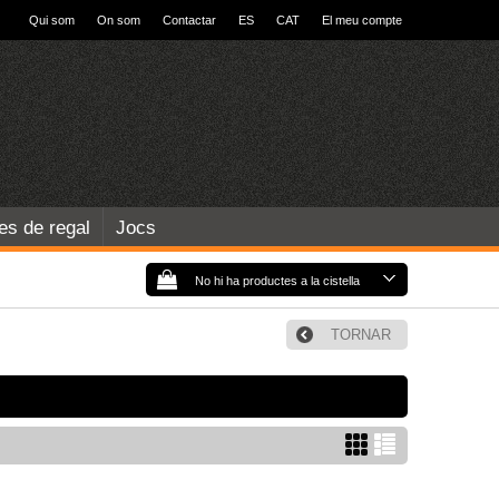
Qui som
On som
Contactar
ES
CAT
El meu compte
les de regal
Jocs
No hi ha productes a la cistella
TORNAR