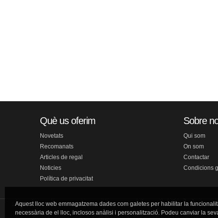
Què us oferim
Sobre no
Novetats
Qui som
Recomanats
On som
Articles de regal
Contactar
Noticies
Condicions 
Política de privacitat
Aquest lloc web emmagatzema dades com galetes per habilitar la funcionalit
necessària de el lloc, inclosos anàlisi i personalització. Podeu canviar la sev