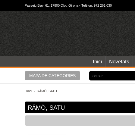
Passeig Blay, 61, 17800 Olot, Girona - Telèfon: 972 261 030
Inici
Novetats
MAPA DE CATEGORIES
Inici
/
RÄMÖ, SATU
RÄMÖ, SATU