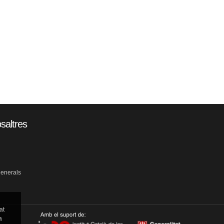
saltres
generals
at
a