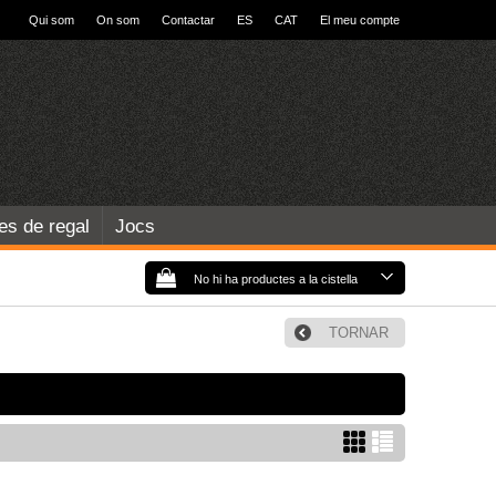
Qui som
On som
Contactar
ES
CAT
El meu compte
les de regal
Jocs
No hi ha productes a la cistella
TORNAR