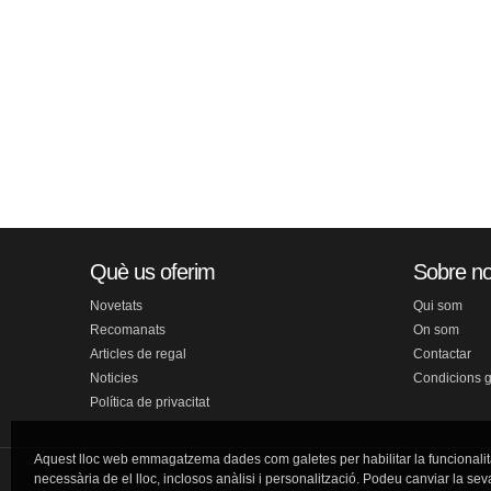
Què us oferim
Sobre no
Novetats
Qui som
Recomanats
On som
Articles de regal
Contactar
Noticies
Condicions 
Política de privacitat
Aquest lloc web emmagatzema dades com galetes per habilitar la funcionalit
necessària de el lloc, inclosos anàlisi i personalització. Podeu canviar la sev