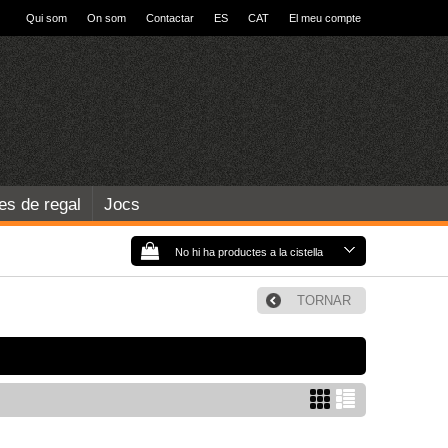
Qui som
On som
Contactar
ES
CAT
El meu compte
les de regal
Jocs
No hi ha productes a la cistella
TORNAR