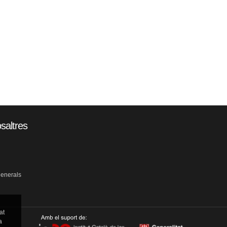
saltres
generals
at
a