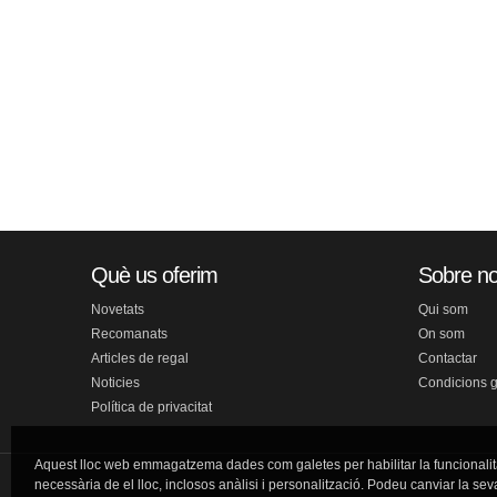
Què us oferim
Sobre no
Novetats
Qui som
Recomanats
On som
Articles de regal
Contactar
Noticies
Condicions 
Política de privacitat
Aquest lloc web emmagatzema dades com galetes per habilitar la funcionalit
necessària de el lloc, inclosos anàlisi i personalització. Podeu canviar la sev