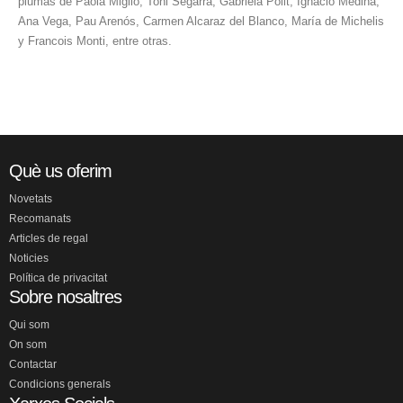
plumas de Paola Miglio, Toni Segarra, Gabriela Polit, Ignacio Medina,
Ana Vega, Pau Arenós, Carmen Alcaraz del Blanco, María de Michelis
y Francois Monti, entre otras.
Què us oferim
Novetats
Recomanats
Articles de regal
Noticies
Política de privacitat
Sobre nosaltres
Qui som
On som
Contactar
Condicions generals