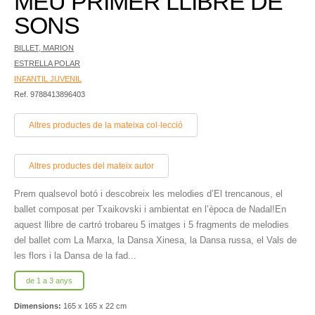
MEU PRIMER LLIBRE DE
SONS
BILLET, MARION
ESTRELLA POLAR
INFANTIL JUVENIL
Ref. 9788413896403
Altres productes de la mateixa col·lecció
Altres productes del mateix autor
Prem qualsevol botó i descobreix les melodies d’El trencanous, el
ballet composat per Txaikovski i ambientat en l’època de Nadal!En
aquest llibre de cartró trobareu 5 imatges i 5 fragments de melodies
del ballet com La Marxa, la Dansa Xinesa, la Dansa russa, el Vals de
les flors i la Dansa de la fad...
de 1 a 3 anys
Dimensions:
165 x 165 x 22 cm