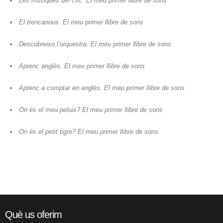
Les músiques del circ. El meu primer llibre de sons
El trencanous. El meu primer llibre de sons
Descobreixo l’orquestra. El meu primer llibre de sons
Aprenc anglès. El meu primer llibre de sons
Aprenc a comptar en anglès. El meu primer llibre de sons
On és el meu peluix? El meu primer llibre de sons
On és el petit tigre? El meu primer llibre de sons
Què us oferim