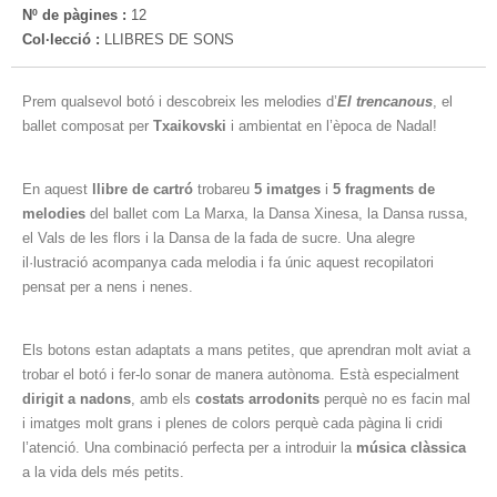
Nº de pàgines :
12
Col·lecció :
LLIBRES DE SONS
Prem qualsevol botó i descobreix les melodies d’
El trencanous
, el
ballet composat per
Txaikovski
i ambientat en l’època de Nadal!
En aquest
llibre de cartró
trobareu
5 imatges
i
5 fragments de
melodies
del ballet com La Marxa, la Dansa Xinesa, la Dansa russa,
el Vals de les flors i la Dansa de la fada de sucre. Una alegre
il·lustració acompanya cada melodia i fa únic aquest recopilatori
pensat per a nens i nenes.
Els botons estan adaptats a mans petites, que aprendran molt aviat a
trobar el botó i fer-lo sonar de manera autònoma. Està especialment
dirigit a nadons
, amb els
costats arrodonits
perquè no es facin mal
i imatges molt grans i plenes de colors perquè cada pàgina li cridi
l’atenció. Una combinació perfecta per a introduir la
música clàssica
a la vida dels més petits.