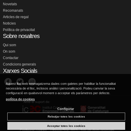
Novetats
Recomanats
Articles de regal
Noticies
Política de privacitat
Sobre nosaltres
Qui som
On som
Contactar
Condicions generals
Xarxes Socials
Aquest lloc web emmagatzema dades com galetes per habilitar la funcionalitat
necessària de el lloc, inclosos anàlisi i personalització. Podeu canviar la seva
configuració en qualsevol moment o acceptar els paràmetres per defecte.
política de cookies
Configurar
Rebutjar totes les cookies
Acceptar totes les cookies
Configurar cookies
Llibreria Drac 2013 - Tots els drets reservats