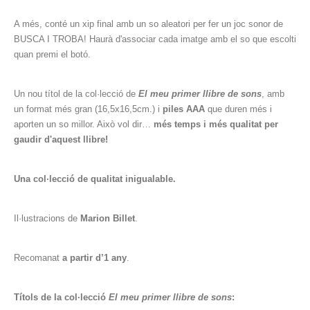
A més, conté un xip final amb un so aleatori per fer un joc sonor de
BUSCA I TROBA! Haurà d'associar cada imatge amb el so que escolti
quan premi el botó.
Un nou títol de la col·lecció de
El meu primer llibre de sons
, amb
un format més gran (16,5x16,5cm.) i
piles AAA
que duren més i
aporten un so millor. Això vol dir…
més temps i més qualitat per
gaudir d'aquest llibre!
Una col·lecció de qualitat inigualable.
Il·lustracions de
Marion Billet
.
Recomanat
a partir d’1 any
.
Títols de la col·lecció
El meu primer llibre de sons
: