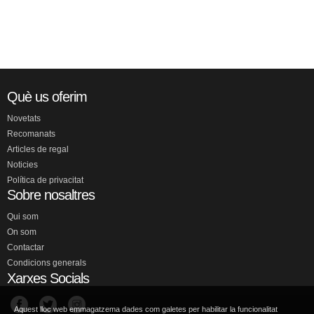
Què us oferim
Novetats
Recomanats
Articles de regal
Noticies
Política de privacitat
Sobre nosaltres
Qui som
On som
Contactar
Condicions generals
Xarxes Socials
Aquest lloc web emmagatzema dades com galetes per habilitar la funcionalitat