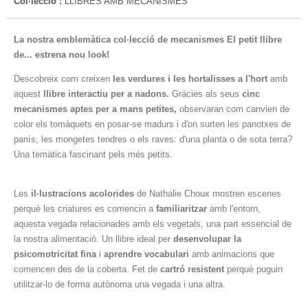
Col·lecció :
LLIBRES AMB MECANISMES
La nostra emblemàtica col·lecció de mecanismes El petit llibre
de... estrena nou look!
Descobreix com creixen
les verdures i les hortalisses a l'hort
amb
aquest
llibre interactiu per a nadons.
Gràcies als seus
cinc
mecanismes aptes per a mans petites,
observaran com canvien de
color els tomàquets en posar-se madurs i d'on surten les panotxes de
panís, les mongetes tendres o els raves: d'una planta o de sota terra?
Una temàtica fascinant pels més petits.
Les
il·lustracions acolorides
de Nathalie Choux mostren escenes
perquè les criatures es comencin a
familiaritzar
amb l'entorn,
aquesta vegada relacionades amb els vegetals, una part essencial de
la nostra alimentació. Un llibre ideal per
desenvolupar la
psicomotricitat fina
i
aprendre vocabulari
amb animacions que
comencen des de la coberta. Fet de
cartró resistent
perquè puguin
utilitzar-lo de forma autònoma una vegada i una altra.