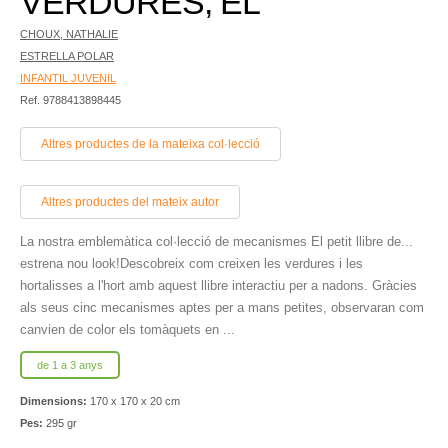
VERDURES, EL
CHOUX, NATHALIE
ESTRELLA POLAR
INFANTIL JUVENIL
Ref. 9788413898445
Altres productes de la mateixa col·lecció
Altres productes del mateix autor
La nostra emblemàtica col·lecció de mecanismes El petit llibre de...
estrena nou look!Descobreix com creixen les verdures i les
hortalisses a l'hort amb aquest llibre interactiu per a nadons. Gràcies
als seus cinc mecanismes aptes per a mans petites, observaran com
canvien de color els tomàquets en ...
de 1 a 3 anys
Dimensions:
170 x 170 x 20 cm
Pes:
295 gr