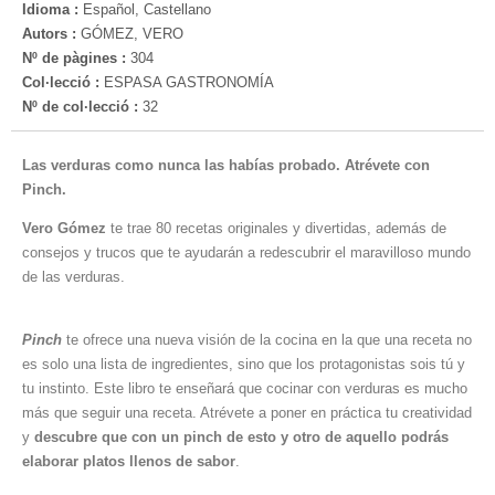
Idioma :
Español, Castellano
Autors :
GÓMEZ, VERO
Nº de pàgines :
304
Col·lecció :
ESPASA GASTRONOMÍA
Nº de col·lecció :
32
Las verduras como nunca las habías probado. Atrévete con
Pinch.
Vero Gómez
te trae 80 recetas originales y divertidas, además de
consejos y trucos que te ayudarán a redescubrir el maravilloso mundo
de las verduras.
Pinch
te ofrece una nueva visión de la cocina en la que una receta no
es solo una lista de ingredientes, sino que los protagonistas sois tú y
tu instinto. Este libro te enseñará que cocinar con verduras es mucho
más que seguir una receta. Atrévete a poner en práctica tu creatividad
y
descubre que con un pinch de esto y otro de aquello podrás
elaborar platos llenos de sabor
.