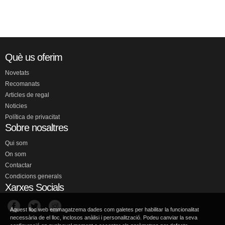
Què us oferim
Novetats
Recomanats
Articles de regal
Noticies
Política de privacitat
Sobre nosaltres
Qui som
On som
Contactar
Condicions generals
Xarxes Socials
Aquest lloc web emmagatzema dades com galetes per habilitar la funcionalitat
necessària de el lloc, inclosos anàlisi i personalització. Podeu canviar la seva