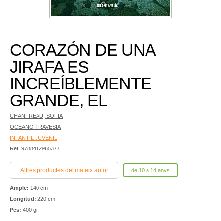
CORAZÓN DE UNA
JIRAFA ES
INCREÍBLEMENTE
GRANDE, EL
CHANFREAU, SOFIA
OCEANO TRAVESIA
INFANTIL JUVENIL
Ref. 9788412965377
Altres productes del mateix autor
de 10 a 14 anys
Ample:
140 cm
Longitud:
220 cm
Pes:
400 gr