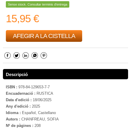
Sense stock. Consultar terminis d'entrega
15,95 €
AFEGIR A LA CISTELLA
Descripció
ISBN :
978-84-129653-7-7
Encuadernació :
RUSTICA
Data d'edició :
18/06/2025
Any d'edició :
2025
Idioma :
Español, Castellano
Autors :
CHANFREAU, SOFIA
Nº de pàgines :
208