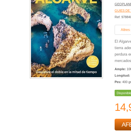
GEOPLAN
GUIES DE
Ref. 9788
Altres
El Algarv
tierra ad
perdura e
mercados 
Ample:
10
Longitud:
Pes:
400 g
Disponibl
14,
AFE