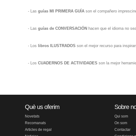
- Las
guías MI PRIMERA GUÍA
son el compañero imprescind
- Las
guías de CONVERSACIÓN
hacen que el idioma no sea 
- Los
libros ILUSTRADOS
son el mejor recurso para inspira
- Los
CUADERNOS DE ACTIVIDADES
son la mejor herramie
Què us oferim
Sobre no
Novetats
Qui som
Recomanats
On som
Articles de regal
Contactar