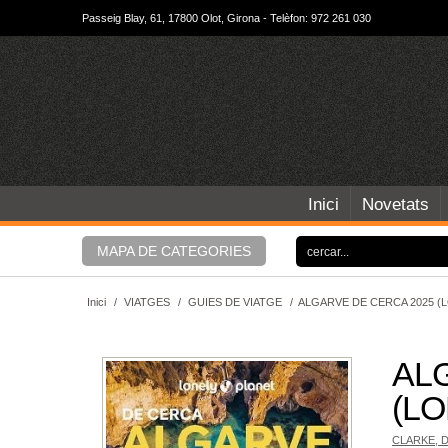
Passeig Blay, 61, 17800 Olot, Girona - Telèfon: 972 261 030
Inici
Novetats
MAPA DE CATEGORIES
Inici
/
VIATGES
/
GUIES DE VIATGE
/
ALGARVE DE CERCA 2025 (
AL
(L
CLARKE, 