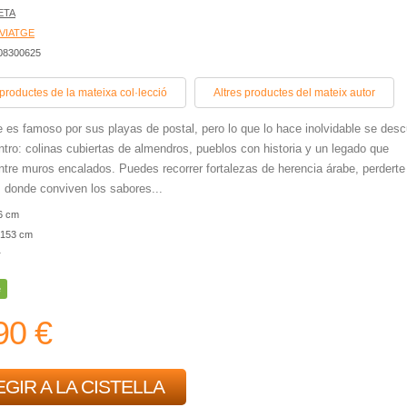
ETA
 VIATGE
408300625
 productes de la mateixa col·lecció
Altres productes del mateix autor
e es famoso por sus playas de postal, pero lo que lo hace inolvidable se des
entro: colinas cubiertas de almendros, pueblos con historia y un legado que
ntre muros encalados. Puedes recorrer fortalezas de herencia árabe, perderte
donde conviven los sabores...
6 cm
153 cm
r
e
90 €
GIR A LA CISTELLA