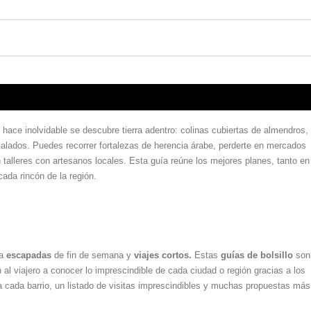
 hace inolvidable se descubre tierra adentro: colinas cubiertas de almendros,
calados. Puedes recorrer fortalezas de herencia árabe, perderte en mercados
n talleres con artesanos locales. Esta guía reúne los mejores planes, tanto en
ada rincón de la región.
ra
escapadas
de fin de semana y
viajes cortos.
Estas
guías de bolsillo
son
 al viajero a conocer lo imprescindible de cada ciudad o región gracias a los
a cada barrio, un listado de visitas imprescindibles y muchas propuestas más