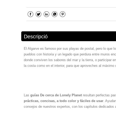
Descripció
El Algarve es famoso por sus playas de postal, pero lo que lo
pueblos con historia y un legado que perdura entre muros en
donde conviven los sabores del mar y la tierra, o participar e
la costa como en el interior, para que aproveches al máximo c
Las
guías De cerca de Lonely Planet
resultan perfectas pa
prácticas, concisas, a todo color y fáciles de usar
. Ayudan
consejos de nuestros expertos, con los capítulos dedicados 