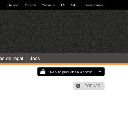
Qui som
On som
Contactar
ES
CAT
El meu compte
les de regal
Jocs
No hi ha productes a la cistella
TORNAR