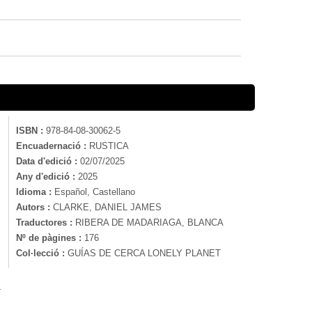
ISBN :
978-84-08-30062-5
Encuadernació :
RUSTICA
Data d'edició :
02/07/2025
Any d'edició :
2025
Idioma :
Español, Castellano
Autors :
CLARKE, DANIEL JAMES
Traductores :
RIBERA DE MADARIAGA, BLANCA
Nº de pàgines :
176
Col·lecció :
GUÍAS DE CERCA LONELY PLANET
.