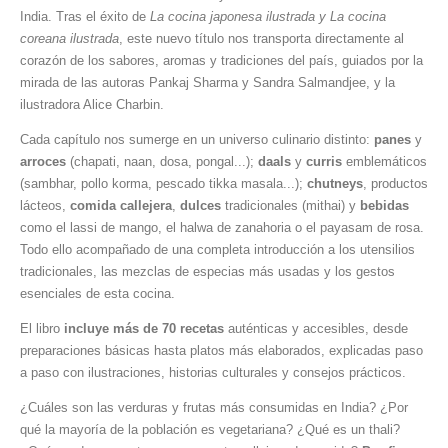
India. Tras el éxito de
La cocina japonesa ilustrada
y La cocina
coreana ilustrada
, este nuevo título nos transporta directamente al
corazón de los sabores, aromas y tradiciones del país, guiados por la
mirada de las autoras Pankaj Sharma y Sandra Salmandjee, y la
ilustradora Alice Charbin.
Cada capítulo nos sumerge en un universo culinario distinto:
panes
y
arroces
(chapati, naan, dosa, pongal...);
daals
y
curris
emblemáticos
(sambhar, pollo korma, pescado tikka masala...);
chutneys
, productos
lácteos,
comida callejera
,
dulces
tradicionales (mithai) y
bebidas
como el lassi de mango, el halwa de zanahoria o el payasam de rosa.
Todo ello acompañado de una completa introducción a los utensilios
tradicionales, las mezclas de especias más usadas y los gestos
esenciales de esta cocina.
El libro
incluye más de 70 recetas
auténticas y accesibles, desde
preparaciones básicas hasta platos más elaborados, explicadas paso
a paso con ilustraciones, historias culturales y consejos prácticos.
¿Cuáles son las verduras y frutas más consumidas en India? ¿Por
qué la mayoría de la población es vegetariana? ¿Qué es un thali?