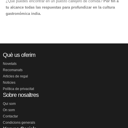
¿Qué puedes encontrar en un puesto callejero de comida?
Por fin a
tu alcance todas las respuestas para profundizar en la cultura
gastronómica india.
Què us oferim
Novetats
Recomanats
Articles de regal
Noticies
Política de privacitat
Sobre nosaltres
Qui som
On som
Contactar
Condicions generals