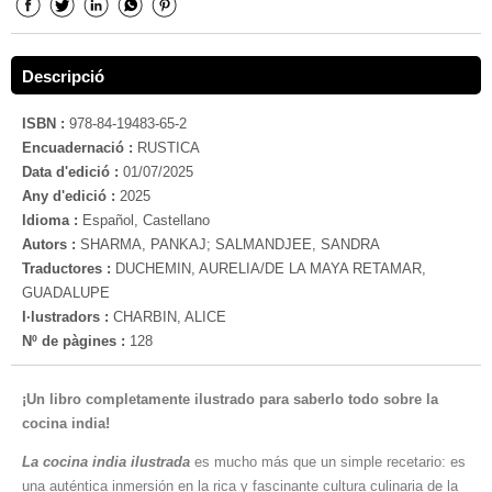
Descripció
ISBN :
978-84-19483-65-2
Encuadernació :
RUSTICA
Data d'edició :
01/07/2025
Any d'edició :
2025
Idioma :
Español, Castellano
Autors :
SHARMA, PANKAJ; SALMANDJEE, SANDRA
Traductores :
DUCHEMIN, AURELIA/DE LA MAYA RETAMAR,
GUADALUPE
I·lustradors :
CHARBIN, ALICE
Nº de pàgines :
128
¡Un libro completamente ilustrado para saberlo todo sobre la
cocina india!
La cocina india ilustrada
es mucho más que un simple recetario: es
una auténtica inmersión en la rica y fascinante cultura culinaria de la