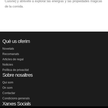
Cuisine) y atrévete a explorar las energías y las propiedades mágicas
de la comida.
Què us oferim
Novetats
Recomanats
Articles de regal
Noticies
Política de privacitat
Sobre nosaltres
Qui som
On som
Contactar
Condicions generals
Xarxes Socials