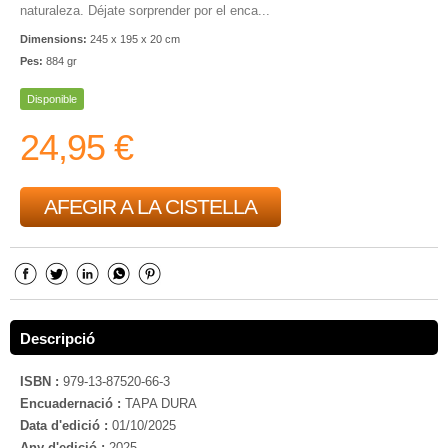
naturaleza. Déjate sorprender por el enca...
Dimensions:
245 x 195 x 20 cm
Pes:
884 gr
Disponible
24,95 €
AFEGIR A LA CISTELLA
Descripció
ISBN :
979-13-87520-66-3
Encuadernació :
TAPA DURA
Data d'edició :
01/10/2025
Any d'edició :
2025