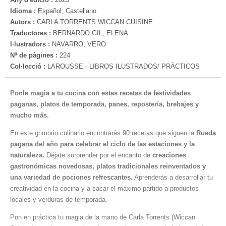
Idioma :
Español, Castellano
Autors :
CARLA TORRENTS WICCAN CUISINE
Traductores :
BERNARDO GIL, ELENA
I·lustradors :
NAVARRO, VERO
Nº de pàgines :
224
Col·lecció :
LAROUSSE - LIBROS ILUSTRADOS/ PRÁCTICOS
Ponle magia a tu cocina con estas recetas de festividades
paganas, platos de temporada, panes, repostería, brebajes y
mucho más.
En este grimorio culinario encontrarás 90 recetas que siguen la
Rueda
pagana del año para celebrar el ciclo de las estaciones y la
naturaleza.
Déjate sorprender por el encanto de
creaciones
gastronómicas novedosas, platos tradicionales reinventados y
una variedad de pociones refrescantes.
Aprenderás a desarrollar tu
creatividad en la cocina y a sacar el máximo partido a productos
locales y verduras de temporada.
Pon en práctica tu magia de la mano de Carla Torrents (Wiccan