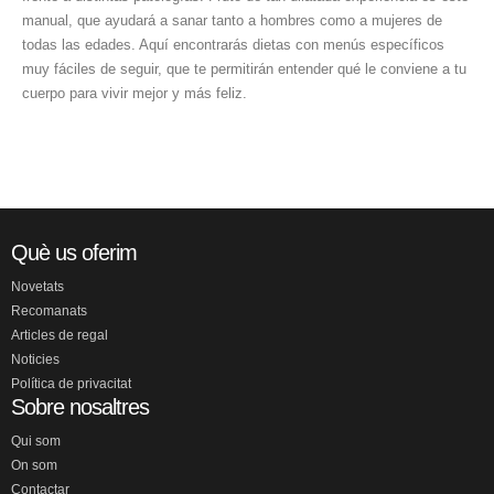
manual, que ayudará a sanar tanto a hombres como a mujeres de
todas las edades. Aquí encontrarás dietas con menús específicos
muy fáciles de seguir, que te permitirán entender qué le conviene a tu
cuerpo para vivir mejor y más feliz.
Què us oferim
Novetats
Recomanats
Articles de regal
Noticies
Política de privacitat
Sobre nosaltres
Qui som
On som
Contactar