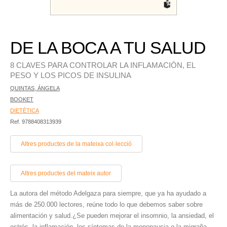
DE LA BOCA A TU SALUD
8 CLAVES PARA CONTROLAR LA INFLAMACIÓN, EL
PESO Y LOS PICOS DE INSULINA
QUINTAS, ÁNGELA
BOOKET
DIETÈTICA
Ref. 9788408313939
Altres productes de la mateixa col·lecció
Altres productes del mateix autor
La autora del método Adelgaza para siempre, que ya ha ayudado a
más de 250.000 lectores, reúne todo lo que debemos saber sobre
alimentación y salud.¿Se pueden mejorar el insomnio, la ansiedad, el
estrés, la inflamación, los síntomas de la menopausia o la migraña