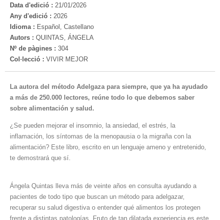
Data d'edició :
21/01/2026
Any d'edició :
2026
Idioma :
Español, Castellano
Autors :
QUINTAS, ÁNGELA
Nº de pàgines :
304
Col·lecció :
VIVIR MEJOR
La autora del método Adelgaza para siempre, que ya ha ayudado
a más de 250.000 lectores, reúne todo lo que debemos saber
sobre alimentación y salud.
¿Se pueden mejorar el insomnio, la ansiedad, el estrés, la
inflamación, los síntomas de la menopausia o la migraña con la
alimentación? Este libro, escrito en un lenguaje ameno y entretenido,
te demostrará que sí.
Ángela Quintas lleva más de veinte años en consulta ayudando a
pacientes de todo tipo que buscan un método para adelgazar,
recuperar su salud digestiva o entender qué alimentos los protegen
frente a distintas patologías. Fruto de tan dilatada experiencia es este