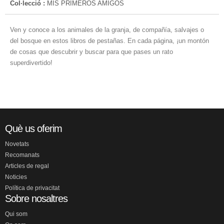
Col·lecció :
MIS PRIMEROS AMIGOS
Ven y conoce a los animales de la granja, de compañía, salvajes o
del bosque en estos libros de pestañas. En cada página, ¡un montón
de cosas que descubrir y buscar para que pases un rato
superdivertido!
Què us oferim
Novetats
Recomanats
Articles de regal
Noticies
Política de privacitat
Sobre nosaltres
Qui som