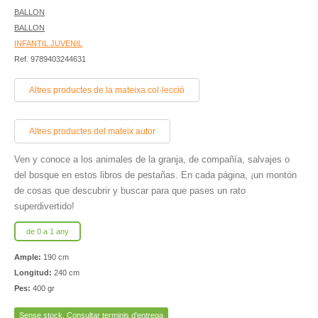
BALLON
BALLON
INFANTIL JUVENIL
Ref. 9789403244631
Altres productes de la mateixa col·lecció
Altres productes del mateix autor
Ven y conoce a los animales de la granja, de compañía, salvajes o
del bosque en estos libros de pestañas. En cada página, ¡un montón
de cosas que descubrir y buscar para que pases un rato
superdivertido!
de 0 a 1 any
Ample:
190 cm
Longitud:
240 cm
Pes:
400 gr
Sense stock. Consultar terminis d'entrega