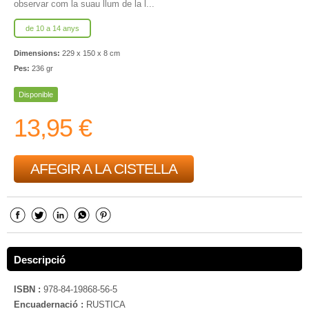
observar com la suau llum de la l...
de 10 a 14 anys
Dimensions:
229 x 150 x 8 cm
Pes:
236 gr
Disponible
13,95 €
AFEGIR A LA CISTELLA
Descripció
ISBN :
978-84-19868-56-5
Encuadernació :
RUSTICA