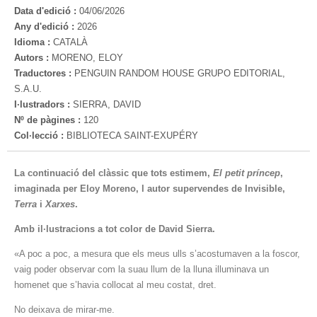
Data d'edició :
04/06/2026
Any d'edició :
2026
Idioma :
CATALÀ
Autors :
MORENO, ELOY
Traductores :
PENGUIN RANDOM HOUSE GRUPO EDITORIAL,
S.A.U.
I·lustradors :
SIERRA, DAVID
Nº de pàgines :
120
Col·lecció :
BIBLIOTECA SAINT-EXUPÉRY
La continuació del clàssic que tots estimem,
El petit príncep
,
imaginada per Eloy Moreno, l autor supervendes de Invisible,
Terra
i
Xarxes
.
Amb il·lustracions a tot color de David Sierra.
«A poc a poc, a mesura que els meus ulls s’acostumaven a la foscor,
vaig poder observar com la suau llum de la lluna illuminava un
homenet que s’havia collocat al meu costat, dret.
No deixava de mirar-me.