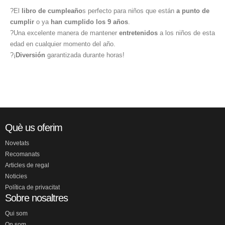
?El
libro de cumpleaño
s perfecto para niños que están
a punto de
cumplir
o ya
han cumplido los 9 años
.
?Una excelente manera de mantener
entretenidos
a los niños de esta
edad en cualquier momento del año.
?¡
Diversión
garantizada durante horas!
Què us oferim
Novetats
Recomanats
Articles de regal
Noticies
Política de privacitat
Sobre nosaltres
Qui som
On som