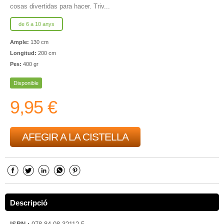
cosas divertidas para hacer. Triv...
de 6 a 10 anys
Ample:
130 cm
Longitud:
200 cm
Pes:
400 gr
Disponible
9,95 €
AFEGIR A LA CISTELLA
Descripció