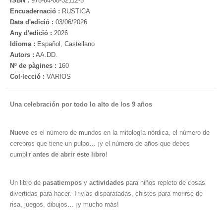
ISBN :
978-84-08-32112-5
Encuadernació :
RUSTICA
Data d'edició :
03/06/2026
Any d'edició :
2026
Idioma :
Español, Castellano
Autors :
AA.DD.
Nº de pàgines :
160
Col·lecció :
VARIOS
Una celebración por todo lo alto de los 9 años
Nueve
es el número de mundos en la mitología nórdica, el número de
cerebros que tiene un pulpo… ¡y el número de años que debes
cumplir
antes de abrir este libro
!
Un libro de
pasatiempos
y
actividades
para niños repleto de cosas
divertidas para hacer. Trivias disparatadas, chistes para morirse de
risa, juegos, dibujos… ¡y mucho más!