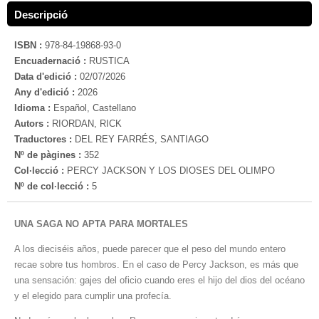
Descripció
ISBN :
978-84-19868-93-0
Encuadernació :
RUSTICA
Data d'edició :
02/07/2026
Any d'edició :
2026
Idioma :
Español, Castellano
Autors :
RIORDAN, RICK
Traductores :
DEL REY FARRÉS, SANTIAGO
Nº de pàgines :
352
Col·lecció :
PERCY JACKSON Y LOS DIOSES DEL OLIMPO
Nº de col·lecció :
5
UNA SAGA NO APTA PARA MORTALES
A los dieciséis años, puede parecer que el peso del mundo entero
recae sobre tus hombros. En el caso de Percy Jackson, es más que
una sensación: gajes del oficio cuando eres el hijo del dios del océano
y el elegido para cumplir una profecía.