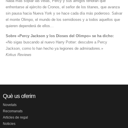
Nada más soplar las velas, Percy y sus amigos tendrán que
enfrentarse al ejército de Cronos, el señor de los titanes, que avanza
sin pausa hacia Nueva York y se hace cada día más poderoso. Salvar
el monte Olimpo, el mundo de los semidioses y a todos aquellos que
quieren dependerá de ellos…
Sobre «Percy Jackson y los Dioses del Olimpo» se ha dicho:
«No sigas buscando al nuevo Harry Potter: descubre a Percy
Jackson, como lo han hecho ya legiones de admiradores.»
Kirkus Reviews
Què us oferim
Novetats
Recomanats
Articles de regal
Noticies