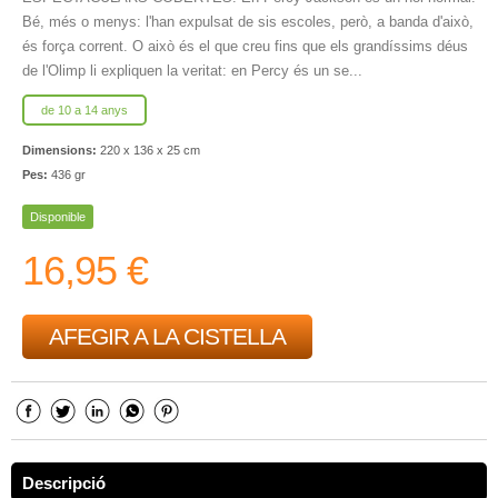
Bé, més o menys: l'han expulsat de sis escoles, però, a banda d'això,
és força corrent. O això és el que creu fins que els grandíssims déus
de l'Olimp li expliquen la veritat: en Percy és un se...
de 10 a 14 anys
Dimensions:
220 x 136 x 25 cm
Pes:
436 gr
Disponible
16,95 €
AFEGIR A LA CISTELLA
Descripció