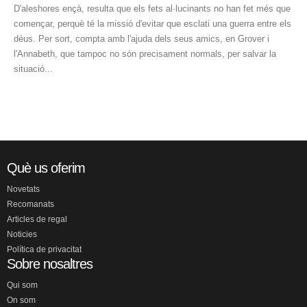
D'aleshores ençà, resulta que els fets al·lucinants no han fet més que
començar, perquè té la missió d'evitar que esclati una guerra entre els
déus. Per sort, compta amb l'ajuda dels seus amics, en Grover i
l'Annabeth, que tampoc no són precisament normals, per salvar la
situació...
Què us oferim
Novetats
Recomanats
Articles de regal
Noticies
Política de privacitat
Sobre nosaltres
Qui som
On som