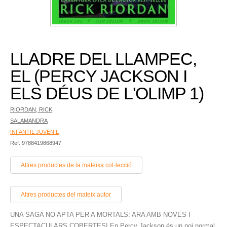
LLADRE DEL LLAMPEC,
EL (PERCY JACKSON I
ELS DÉUS DE L'OLIMP 1)
RIORDAN, RICK
SALAMANDRA
INFANTIL JUVENIL
Ref. 9788419868947
Altres productes de la mateixa col·lecció
Altres productes del mateix autor
UNA SAGA NO APTA PER A MORTALS: ARA AMB NOVES I
ESPECTACULARS COBERTES! En Percy Jackson és un noi normal.