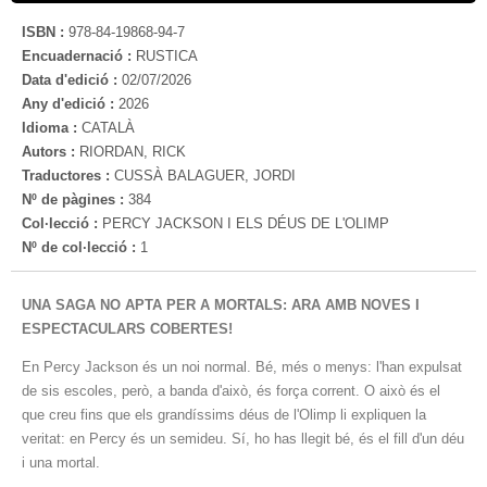
ISBN :
978-84-19868-94-7
Encuadernació :
RUSTICA
Data d'edició :
02/07/2026
Any d'edició :
2026
Idioma :
CATALÀ
Autors :
RIORDAN, RICK
Traductores :
CUSSÀ BALAGUER, JORDI
Nº de pàgines :
384
Col·lecció :
PERCY JACKSON I ELS DÉUS DE L'OLIMP
Nº de col·lecció :
1
UNA SAGA NO APTA PER A MORTALS: ARA AMB NOVES I
ESPECTACULARS COBERTES!
En Percy Jackson és un noi normal. Bé, més o menys: l'han expulsat
de sis escoles, però, a banda d'això, és força corrent. O això és el
que creu fins que els grandíssims déus de l'Olimp li expliquen la
veritat: en Percy és un semideu. Sí, ho has llegit bé, és el fill d'un déu
i una mortal.