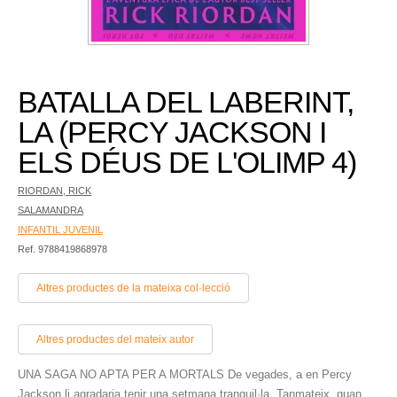
BATALLA DEL LABERINT,
LA (PERCY JACKSON I
ELS DÉUS DE L'OLIMP 4)
RIORDAN, RICK
SALAMANDRA
INFANTIL JUVENIL
Ref. 9788419868978
Altres productes de la mateixa col·lecció
Altres productes del mateix autor
UNA SAGA NO APTA PER A MORTALS De vegades, a en Percy
Jackson li agradaria tenir una setmana tranquil·la. Tanmateix, quan