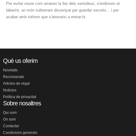
Per evitar veure com arrasen la llar dels semideus, s'endinsen al
laberint, un món subterrani dissenyat per guardar secrets... i per
acabar amb tothom que s'atreveixi a entrar-hi.
Què us oferim
Novetats
Recomanats
Articles de regal
Noticies
Política de privacitat
Sobre nosaltres
Qui som
On som
Contactar
Condicions generals