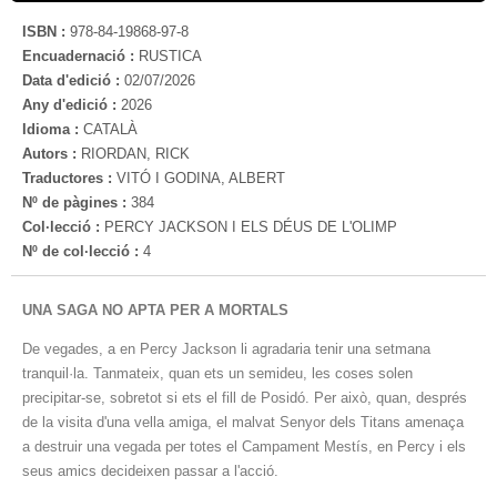
ISBN :
978-84-19868-97-8
Encuadernació :
RUSTICA
Data d'edició :
02/07/2026
Any d'edició :
2026
Idioma :
CATALÀ
Autors :
RIORDAN, RICK
Traductores :
VITÓ I GODINA, ALBERT
Nº de pàgines :
384
Col·lecció :
PERCY JACKSON I ELS DÉUS DE L'OLIMP
Nº de col·lecció :
4
UNA SAGA NO APTA PER A MORTALS
De vegades, a en Percy Jackson li agradaria tenir una setmana
tranquil·la. Tanmateix, quan ets un semideu, les coses solen
precipitar-se, sobretot si ets el fill de Posidó. Per això, quan, després
de la visita d'una vella amiga, el malvat Senyor dels Titans amenaça
a destruir una vegada per totes el Campament Mestís, en Percy i els
seus amics decideixen passar a l'acció.