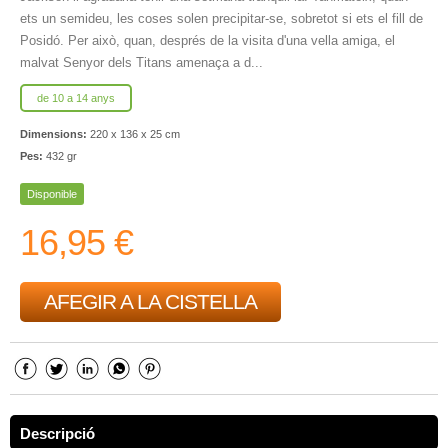
ets un semideu, les coses solen precipitar-se, sobretot si ets el fill de
Posidó. Per això, quan, després de la visita d'una vella amiga, el
malvat Senyor dels Titans amenaça a d...
de 10 a 14 anys
Dimensions:
220 x 136 x 25 cm
Pes:
432 gr
Disponible
16,95 €
AFEGIR A LA CISTELLA
Descripció