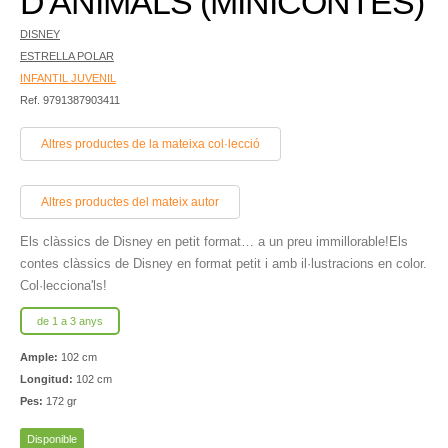
D'ANIMALS (MINICONTES)
DISNEY
ESTRELLA POLAR
INFANTIL JUVENIL
Ref. 9791387903411
Altres productes de la mateixa col·lecció
Altres productes del mateix autor
Els clàssics de Disney en petit format… a un preu immillorable!Els
contes clàssics de Disney en format petit i amb il·lustracions en color.
Col·lecciona'ls!
de 1 a 3 anys
Ample:
102 cm
Longitud:
102 cm
Pes:
172 gr
Disponible