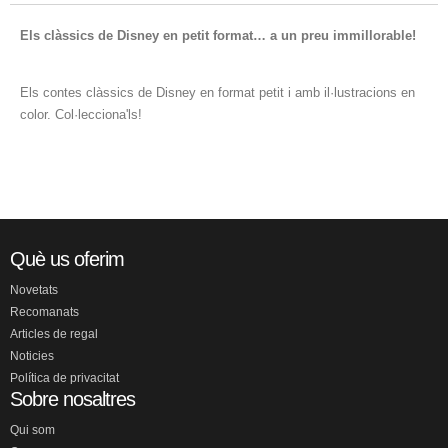
Els clàssics de Disney en petit format… a un preu immillorable!
Els contes clàssics de Disney en format petit i amb il·lustracions en
color. Col·lecciona'ls!
Què us oferim
Novetats
Recomanats
Articles de regal
Noticies
Política de privacitat
Sobre nosaltres
Qui som