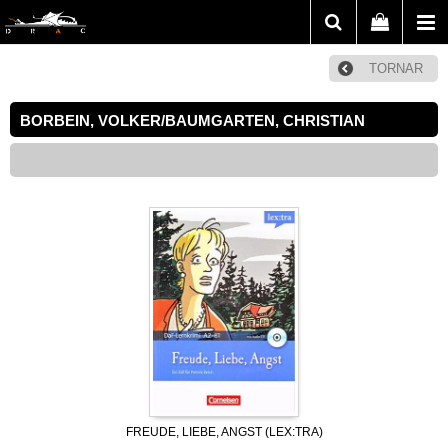
TORNAR
BORBEIN, VOLKER/BAUMGARTEN, CHRISTIAN
FREUDE, LIEBE, ANGST (LEX:TRA)