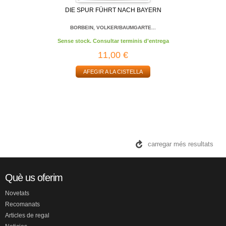
DIE SPUR FÜHRT NACH BAYERN
BORBEIN, VOLKER/BAUMGARTE...
Sense stock. Consultar terminis d'entrega
11,00 €
AFEGIR A LA CISTELLA
carregar més resultats
Què us oferim
Novetats
Recomanats
Articles de regal