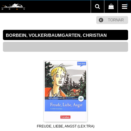
TORNAR
BORBEIN, VOLKER/BAUMGARTEN, CHRISTIAN
FREUDE, LIEBE, ANGST (LEX:TRA)