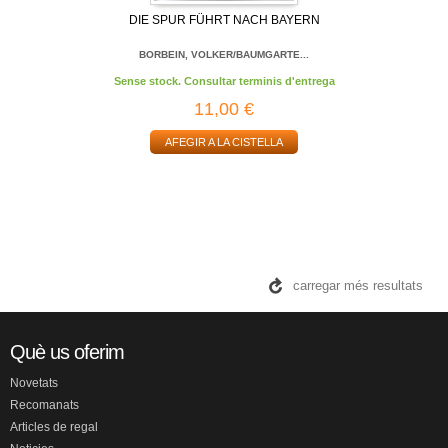
DIE SPUR FÜHRT NACH BAYERN
BORBEIN, VOLKER/BAUMGARTE...
Sense stock. Consultar terminis d'entrega
11,00 €
AFEGIR A LA CISTELLA
carregar més resultats
Què us oferim
Novetats
Recomanats
Articles de regal