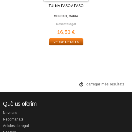
TUI NA.PASO A PASO
MERCATI, MARIA
Descatalogat
16,53 €
VEURE DETALLS
carregar més resultats
Què us oferim
Novetats
Recomanats
Articles de regal