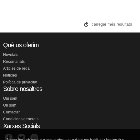
NOIES DE XANGAI, LES
SEE, LISA
Sense stock. Consultar terminis d'entrega
20,50 €
AFEGIR A LA CISTELLA
Aquest lloc web emmagatzema dades com galetes per habilitar la funcionalitat