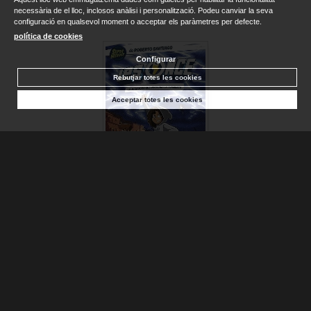
necessària de el lloc, inclosos anàlisi i personalització. Podeu canviar la seva
configuració en qualsevol moment o acceptar els paràmetres per defecte.
política de cookies
Configurar
Rebutjar totes les cookies
Acceptar totes les cookies
JUGADORA QUE INVOCABA LA TORMENTA, LA (LOS ONCE 9)
SANTIAGO, ROBERTO; DE LOS...
Disponible
13,95 €
AFEGIR A LA CISTELLA