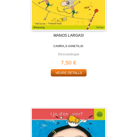
MANOS LARGAS!
CAMRA,S-GINETA,M.
Descatalogat
7,50 €
VEURE DETALLS