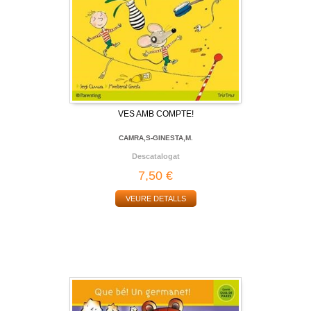
VES AMB COMPTE!
CAMRA,S-GINESTA,M.
Descatalogat
7,50 €
VEURE DETALLS