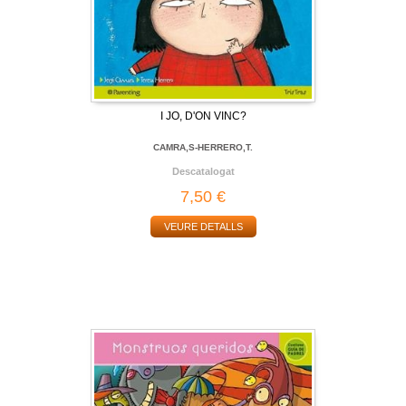
I JO, D'ON VINC?
CAMRA,S-HERRERO,T.
Descatalogat
7,50 €
VEURE DETALLS