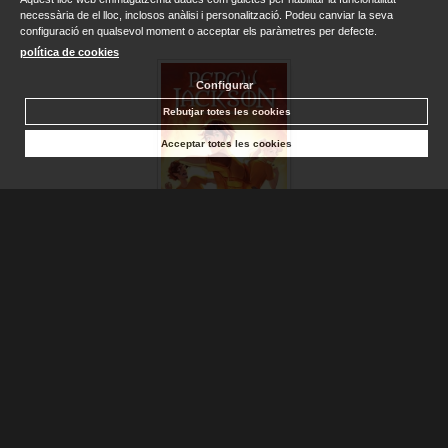
necessària de el lloc, inclosos anàlisi i personalització. Podeu canviar la seva
configuració en qualsevol moment o acceptar els paràmetres per defecte.
política de cookies
Configurar
Rebutjar totes les cookies
Acceptar totes les cookies
BATALLA DEL LABERINTO, LA (PERCY JACKSON Y LOS DIO...
RIORDAN, RICK
Sense stock. Consultar terminis d'entrega
16,95 €
AFEGIR A LA CISTELLA