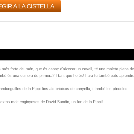
GIR A LA CISTELLA
 més forta del món, que és capaç d'aixecar un cavall, té una maleta plena de
bé és una cuinera de primera? I tant que ho és! I ara tu també pots aprendr
andonguilles de la Pippi fins als brioixos de canyella, i també les píndoles
textos molt enginyosos de David Sundin, un fan de la Pippi!