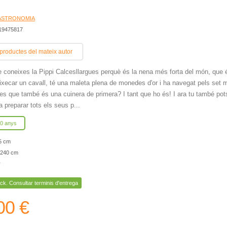
GASTRONOMIA
419475817
 productes del mateix autor
 coneixes la Pippi Calcesllargues perquè és la nena més forta del món, que 
ixecar un cavall, té una maleta plena de monedes d'or i ha navegat pels set 
es que també és una cuinera de primera? I tant que ho és! I ara tu també pot
a preparar tots els seus p...
10 anys
5 cm
240 cm
r
ck. Consultar terminis d'entrega
00 €