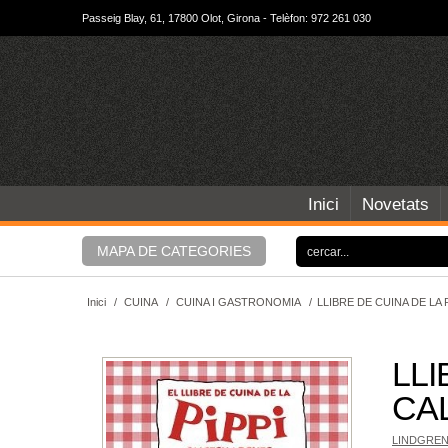
Passeig Blay, 61, 17800 Olot, Girona - Telèfon: 972 261 030
Inici
Novetats
MAPA DE CATEGORIES
Inici
/
CUINA
/
CUINA I GASTRONOMIA
/
LLIBRE DE CUINA DE LA
LLI
CA
LINDGREN