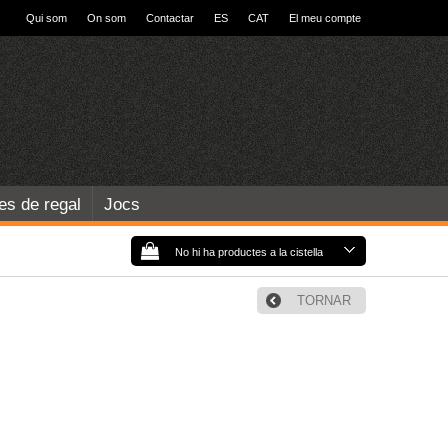
Qui som
On som
Contactar
ES
CAT
El meu compte
les de regal
Jocs
No hi ha productes a la cistella
TORNAR