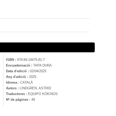
ISBN :
978-84-19475-81-7
e
Encuadernació :
TAPA DURA
Data d'edició :
02/04/2025
Any d'edició :
2025
Idioma :
CATALÀ
Autors :
LINDGREN, ASTRID
Traductores :
EQUIPO KÓKINOS
Nº de pàgines :
48