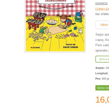
KOKINOS
CUINA I 
Ref. 9788
Altres
Segur que
capaç d'a
Però sabi
aprendre 
de 6 a 
Ample:
14
Longitud:
Pes:
400 g
Sense sto
16,