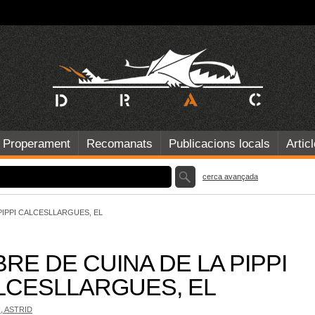
Properament
Recomanats
Publicacions locals
Artic
cerca avançada
 PIPPI CALCESLLARGUES, EL
BRE DE CUINA DE LA PIPPI
LCESLLARGUES, EL
, ASTRID