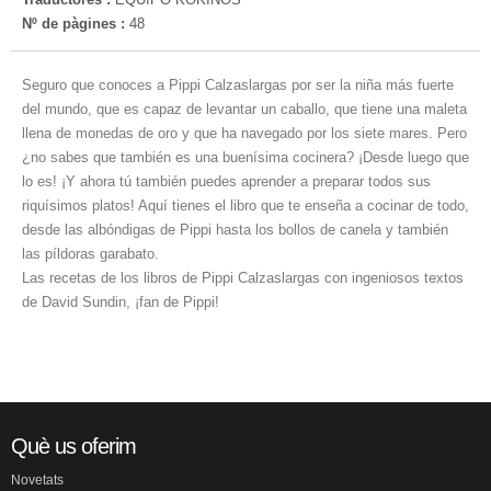
Nº de pàgines :
48
Seguro que conoces a Pippi Calzaslargas por ser la niña más fuerte
del mundo, que es capaz de levantar un caballo, que tiene una maleta
llena de monedas de oro y que ha navegado por los siete mares. Pero
¿no sabes que también es una buenísima cocinera? ¡Desde luego que
lo es! ¡Y ahora tú también puedes aprender a preparar todos sus
riquísimos platos! Aquí tienes el libro que te enseña a cocinar de todo,
desde las albóndigas de Pippi hasta los bollos de canela y también
las píldoras garabato.
Las recetas de los libros de Pippi Calzaslargas con ingeniosos textos
de David Sundin, ¡fan de Pippi!
Què us oferim
Novetats