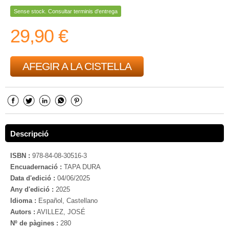
Sense stock. Consultar terminis d'entrega
29,90 €
AFEGIR A LA CISTELLA
Descripció
ISBN :
978-84-08-30516-3
Encuadernació :
TAPA DURA
Data d'edició :
04/06/2025
Any d'edició :
2025
Idioma :
Español, Castellano
Autors :
AVILLEZ, JOSÉ
Nº de pàgines :
280