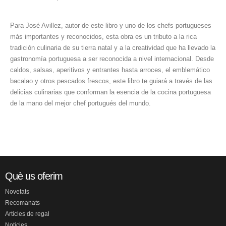
Para José Avillez, autor de este libro y uno de los chefs portugueses
más importantes y reconocidos, esta obra es un tributo a la rica
tradición culinaria de su tierra natal y a la creatividad que ha llevado la
gastronomía portuguesa a ser reconocida a nivel internacional. Desde
caldos, salsas, aperitivos y entrantes hasta arroces, el emblemático
bacalao y otros pescados frescos, este libro te guiará a través de las
delicias culinarias que conforman la esencia de la cocina portuguesa
de la mano del mejor chef portugués del mundo.
Què us oferim
Novetats
Recomanats
Articles de regal
Noticies