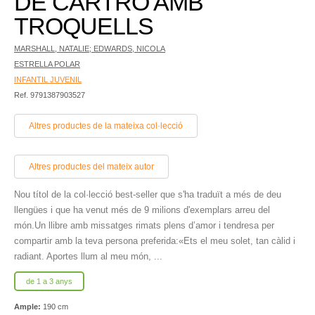
DE CARTRÓ AMB
TROQUELLS
MARSHALL, NATALIE; EDWARDS, NICOLA
ESTRELLA POLAR
INFANTIL JUVENIL
Ref. 9791387903527
Altres productes de la mateixa col·lecció
Altres productes del mateix autor
Nou títol de la col·lecció best-seller que s'ha traduït a més de deu
llengües i que ha venut més de 9 milions d'exemplars arreu del
món.Un llibre amb missatges rimats plens d’amor i tendresa per
compartir amb la teva persona preferida:«Ets el meu solet, tan càlid i
radiant. Aportes llum al meu món, ...
de 1 a 3 anys
Ample:
190 cm