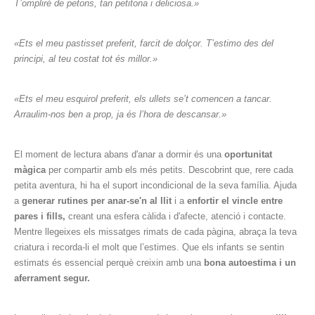
T’ompliré de petons, tan petitona i deliciosa.»
«Ets el meu pastisset preferit, farcit de dolçor. T’estimo des del
principi, al teu costat tot és millor.»
«Ets el meu esquirol preferit, els ullets se’t comencen a tancar.
Arraulim-nos ben a prop, ja és l’hora de descansar.»
El moment de lectura abans d'anar a dormir és una
oportunitat
màgica
per compartir amb els més petits. Descobrint que, rere cada
petita aventura, hi ha el suport incondicional de la seva família. Ajuda
a
generar rutines per anar-se'n al llit
i a
enfortir el vincle entre
pares i fills,
creant una esfera càlida i d'afecte, atenció i contacte.
Mentre llegeixes els missatges rimats de cada pàgina, abraça la teva
criatura i recorda-li el molt que l’estimes. Que els infants se sentin
estimats és essencial perquè creixin amb una
bona autoestima i un
aferrament segur.