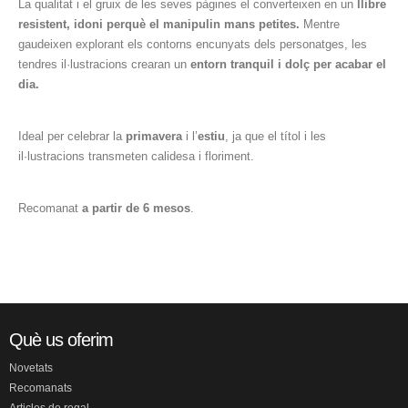
La qualitat i el gruix de les seves pàgines el converteixen en un
llibre
resistent, idoni perquè el manipulin mans petites.
Mentre
gaudeixen explorant els contorns encunyats dels personatges, les
tendres il·lustracions crearan un
entorn tranquil i dolç per acabar el
dia.
Ideal per celebrar la
primavera
i l’
estiu
, ja que el títol i les
il·lustracions transmeten calidesa i floriment.
Recomanat
a partir de 6 mesos
.
Què us oferim
Novetats
Recomanats