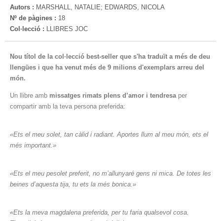
Autors :
MARSHALL, NATALIE; EDWARDS, NICOLA
Nº de pàgines :
18
Col·lecció :
LLIBRES JOC
Nou títol de la col·lecció best-seller que s'ha traduït a més de deu
llengües i que ha venut més de 9 milions d'exemplars arreu del
món.
Un llibre amb
missatges rimats plens d’amor i tendresa
per
compartir amb la teva persona preferida:
«Ets el meu solet, tan càlid i radiant. Aportes llum al meu món, ets el
més important.»
«Ets el meu pesolet preferit, no m’allunyaré gens ni mica. De totes les
beines d’aquesta tija, tu ets la més bonica.»
«Ets la meva magdalena preferida, per tu faria qualsevol cosa.