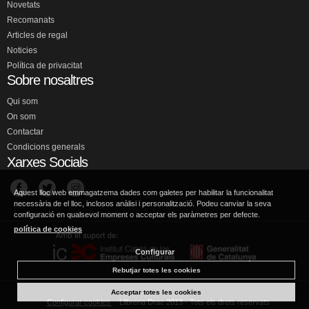
Novetats
Recomanats
Articles de regal
Noticies
Política de privacitat
Sobre nosaltres
Qui som
On som
Contactar
Condicions generals
Xarxes Socials
Aquest lloc web emmagatzema dades com galetes per habilitar la funcionalitat
necessària de el lloc, inclosos anàlisi i personalització. Podeu canviar la seva
configuració en qualsevol moment o acceptar els paràmetres per defecte.
política de cookies
Configurar
Rebutjar totes les cookies
Acceptar totes les cookies
Configurar cookies
Llibreria Drac 2013 - Tots els drets reservats