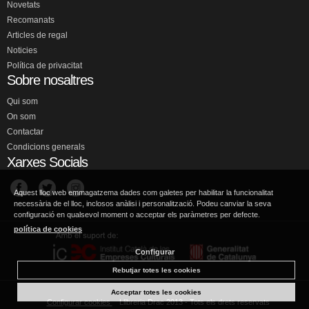
Novetats
Recomanats
Articles de regal
Noticies
Política de privacitat
Sobre nosaltres
Qui som
On som
Contactar
Condicions generals
Xarxes Socials
Aquest lloc web emmagatzema dades com galetes per habilitar la funcionalitat
necessària de el lloc, inclosos anàlisi i personalització. Podeu canviar la seva
configuració en qualsevol moment o acceptar els paràmetres per defecte.
política de cookies
Configurar
Rebutjar totes les cookies
Acceptar totes les cookies
Configurar cookies
Llibreria Drac 2013 - Tots els drets reservats