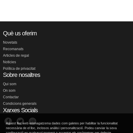
Què us oferim
Novetats
Recomanats
Articles de regal
Noticies
Política de privacitat
Sobre nosaltres
Qui som
On som
Contactar
Condicions generals
Xarxes Socials
Aquest lloc web emmagatzema dades com galetes per habilitar la funcionalitat
necessària de el lloc, inclosos anàlisi i personalització. Podeu canviar la seva
configuració en qualsevol moment o acceptar els paràmetres per defecte.